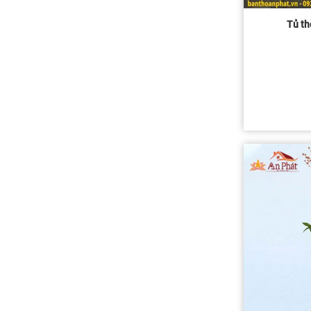
Tủ th