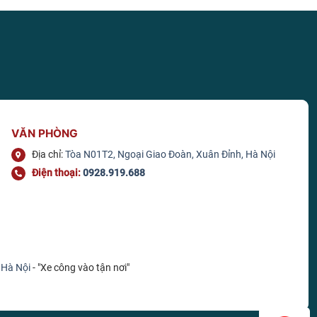
VĂN PHÒNG
Địa chỉ:
Tòa N01T2, Ngoại Giao Đoàn, Xuân Đỉnh, Hà Nội
Điện thoại:
0928.919.688
 Hà Nội
- "Xe công vào tận nơi"