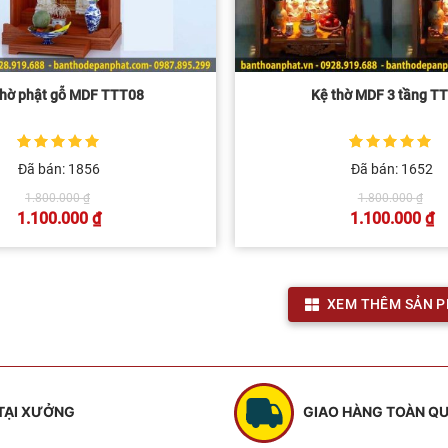
thờ phật gỗ MDF TTT08
Kệ thờ MDF 3 tầng T
5
1
trên 5 dựa
5
1
trên 5 dựa
Đã bán: 1856
Đã bán: 1652
trên
đánh giá
trên
đánh giá
Giá
Giá
1.800.000
₫
1.800.000
₫
gốc
gố
1.100.000
₫
1.100.000
₫
là:
là:
Giá
Giá
1.800.000 ₫.
1.8
hiện
hiện
tại
tại
là:
là:
1.100.000 ₫.
1.100.00
XEM THÊM SẢN 
 TẠI XƯỞNG
GIAO HÀNG TOÀN Q