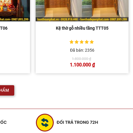
TT06
Kệ thờ gỗ nhiều tầng TTT05
5
1
trên 5 dựa
Đã bán: 2356
trên
đánh giá
Giá
1.800.000
₫
c
gốc
1.100.000
₫
là:
Giá
00.000 ₫.
1.800.000 ₫.
hiện
tại
là:
0 ₫.
1.100.000 ₫.
PHẨM
UỐC
ĐỔI TRẢ TRONG 72H