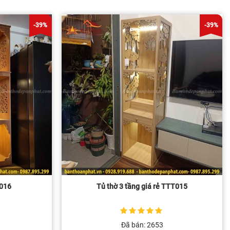
-39%
-39%
T016
Tủ thờ 3 tầng giá rẻ TTT015
5
1
trên 5 dựa
Đã bán: 2653
trên
đánh giá