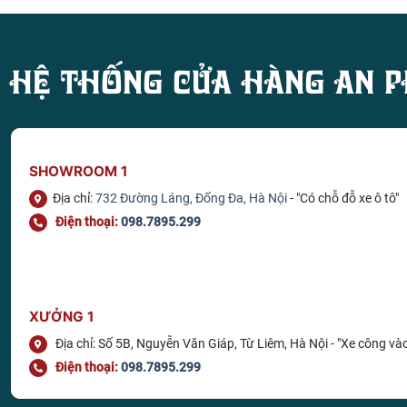
HỆ THỐNG CỬA HÀNG AN P
SHOWROOM 1
Địa chỉ:
732 Đường Láng, Đống Đa, Hà Nội
- "Có chỗ đỗ xe ô tô"
Điện thoại:
098.7895.299
XƯỞNG 1
Địa chỉ: Số 5B, Nguyễn Văn Giáp, Từ Liêm, Hà Nội - "Xe công vào
Điện thoại:
098.7895.299