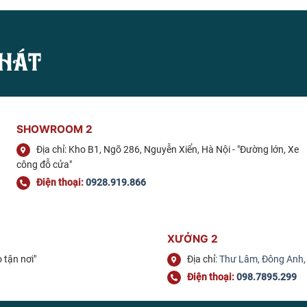
HÁT
SHOWROOM 2
Địa chỉ: Kho B1, Ngõ 286, Nguyễn Xiển, Hà Nội - "Đường lớn, Xe
công đỗ cửa"
Điện thoại:
0928.919.866
XƯỞNG 2
 tận nơi"
Địa chỉ:
Thư Lâm, Đông Anh,
Điện thoại:
098.7895.299