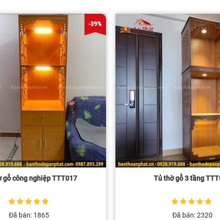
-39%
ờ gỗ công nghiệp TTT017
Tủ thờ gỗ 3 tầng TT
5
1
trên 5 dựa
5
1
trên 5 dựa
Đã bán: 1865
Đã bán: 2320
trên
đánh giá
trên
đánh giá