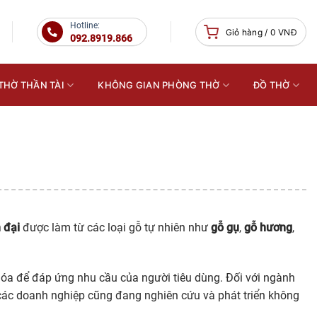
Hotline:
Giỏ hàng /
0
VNĐ
092.8919.866
THỜ THẦN TÀI
KHÔNG GIAN PHÒNG THỜ
ĐỒ THỜ
 đại
được làm từ các loại gỗ tự nhiên như
gỗ gụ
,
gỗ hương
,
hóa để đáp ứng nhu cầu của người tiêu dùng. Đối với ngành
 các doanh nghiệp cũng đang nghiên cứu và phát triển không