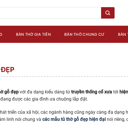
G
BÀN THỜ GIA TIÊN
BÀN THỜ CHUNG CƯ
BÀN 
 ĐẸP
hờ gỗ đẹp
với đa dạng kiểu dáng từ
truyền thống cổ xưa
tới
hiện
đang được các gia đình ưa chuộng lắp đặt.
hát triển của xã hội, các ngành hàng cũng ngày càng đa dạng 
âm linh nói chung và
các mẫu tủ thờ gỗ đẹp
hiện đại
nói riêng,