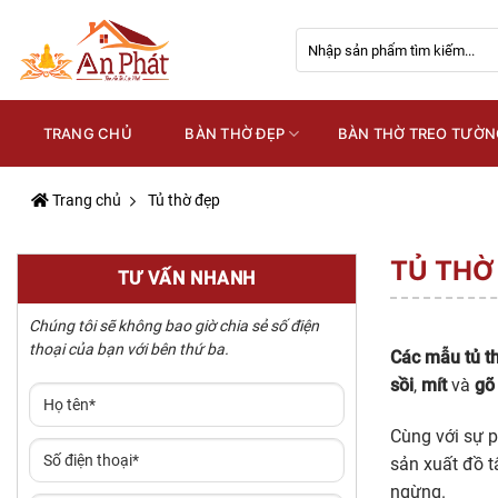
Skip
Tìm
to
kiếm:
content
TRANG CHỦ
BÀN THỜ ĐẸP
BÀN THỜ TREO TƯỜN
Trang chủ
Tủ thờ đẹp
TỦ THỜ
TƯ VẤN NHANH
Chúng tôi sẽ không bao giờ chia sẻ số điện
thoại của bạn với bên thứ ba.
Các mẫu tủ t
sồi
,
mít
và
gõ
Cùng với sự p
sản xuất đồ t
ngừng.