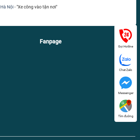
 Hà Nội
- "Xe công vào tận nơi"
Fanpage
Gọi Hotline
Chat Zalo
Messenger
Tìm đường