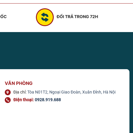
₫.
UỐC
ĐỔI TRẢ TRONG 72H
VĂN PHÒNG
Địa chỉ:
Tòa N01T2, Ngoại Giao Đoàn, Xuân Đỉnh, Hà Nội
Điện thoại:
0928.919.688