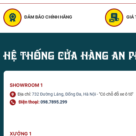
ĐẢM BẢO CHÍNH HÃNG
GIÁ
HỆ THỐNG CỬA HÀNG AN P
SHOWROOM 1
Địa chỉ:
732 Đường Láng, Đống Đa, Hà Nội
- "Có chỗ đỗ xe ô tô"
Điện thoại:
098.7895.299
XƯỞNG 1