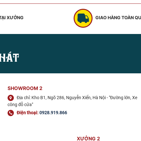
950.000 
850.000 ₫.
 TẠI XƯỞNG
GIAO HÀNG TOÀN Q
HÁT
SHOWROOM 2
Địa chỉ: Kho B1, Ngõ 286, Nguyễn Xiển, Hà Nội - "Đường lớn, Xe
công đỗ cửa"
Điện thoại:
0928.919.866
XƯỞNG 2