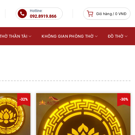
Hotline:
Giỏ hàng /
0
VNĐ
092.8919.866
THỜ THẦN TÀI
KHÔNG GIAN PHÒNG THỜ
ĐỒ THỜ
-32%
-30%