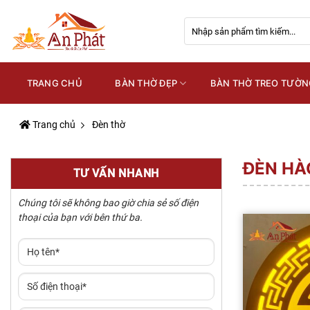
Skip
Tìm
to
kiếm:
content
TRANG CHỦ
BÀN THỜ ĐẸP
BÀN THỜ TREO TƯỜN
Trang chủ
Đèn thờ
ĐÈN HÀ
TƯ VẤN NHANH
Chúng tôi sẽ không bao giờ chia sẻ số điện
thoại của bạn với bên thứ ba.