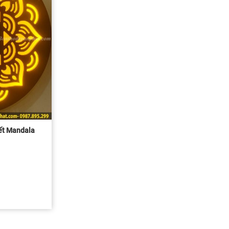
iết Mandala
c
50.000 ₫.