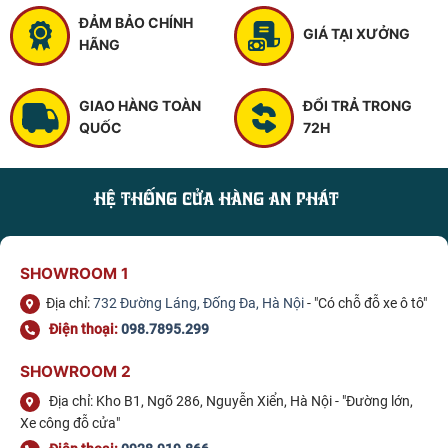
ĐẢM BẢO CHÍNH
GIÁ TẠI XƯỞNG
HÃNG
GIAO HÀNG TOÀN
ĐỔI TRẢ TRONG
QUỐC
72H
HỆ THỐNG CỬA HÀNG AN PHÁT
SHOWROOM 1
Địa chỉ:
732 Đường Láng, Đống Đa, Hà Nội
- "Có chỗ đỗ xe ô tô"
Điện thoại:
098.7895.299
SHOWROOM 2
Địa chỉ: Kho B1, Ngõ 286, Nguyễn Xiển, Hà Nội - "Đường lớn,
Xe công đỗ cửa"