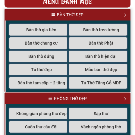
MENU DANH MỤC
BÀN THỜ ĐẸP
Bàn thờ gia tiên
Bàn thờ treo tường
Bàn thờ chung cư
Bàn thờ Phật
Bàn thờ đứng
Bàn thờ hiện đại
Tủ thờ đẹp
Mẫu bàn thờ đẹp
Bàn thờ tam cấp – 2 tầng
Tủ Thờ Tầng Gỗ MDF
PHÒNG THỜ ĐẸP
Không gian phòng thờ đẹp
Sập thờ
Cuốn thư câu đối
Vách ngăn phòng thờ