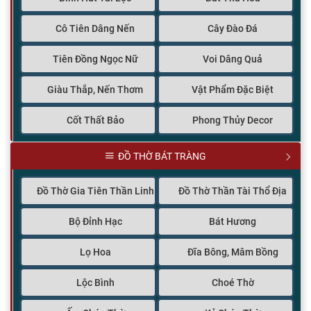
Cô Tiên Dâng Nến
Cây Đào Đá
Tiên Đồng Ngọc Nữ
Voi Dâng Quả
Giàu Thắp, Nến Thơm
Vật Phẩm Đặc Biệt
Cốt Thất Bảo
Phong Thủy Decor
ĐỒ THỜ BÁT TRÀNG
Đồ Thờ Gia Tiên Thần Linh
Đồ Thờ Thần Tài Thổ Địa
Bộ Đỉnh Hạc
Bát Hương
Lọ Hoa
Đĩa Bông, Mâm Bồng
Lộc Bình
Choé Thờ