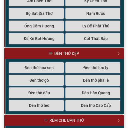
Ấm Chén Thờ
Kỷ Chén Thờ
Bộ Bát Đĩa Thờ
Nậm Rượu
Ống Cắm Hương
Ly Để Phật Thủ
Đế Kê Bát Hương
Cốt Thất Bảo
ĐÈN THỜ ĐẸP
Đèn thờ hoa sen
Đèn thờ lưu ly
Đèn thờ gỗ
Đèn thờ pha lê
Đèn thờ dầu
Đèn Hào Quang
Đèn thờ led
Đèn thờ Cao Cấp
RÈM CHE BÀN THỜ