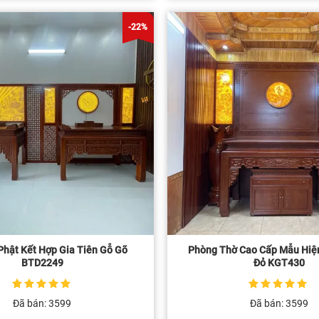
tại
tại
là:
là:
39.500.000 ₫.
39.500.0
-22%
Phật Kết Hợp Gia Tiên Gỗ Gõ
Phòng Thờ Cao Cấp Mẫu Hiệ
BTD2249
Đỏ KGT430
5
1
trên 5 dựa
5
1
trên 5 dựa
Đã bán: 3599
Đã bán: 3599
trên
đánh giá
trên
đánh giá