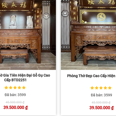
ờ Gia Tiên Hiện Đại Gỗ Gụ Cao
Phòng Thờ Đẹp Cao Cấp Hiện
Cấp BTD2251
5
1
trên 5 dựa
5
1
trên 5 dựa
Đã bán: 3599
Đã bán: 3599
trên
đánh giá
trên
đánh giá
Giá
Gi
45.500.000
₫
45.500.000
₫
gốc
gố
39.500.000
₫
39.500.000
₫
là:
là:
Giá
Giá
45.500.000 ₫.
45
hiện
hiện