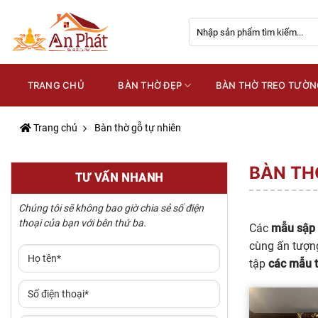
Skip
Tìm
to
kiếm:
content
TRANG CHỦ
BÀN THỜ ĐẸP
BÀN THỜ TREO TƯỜN
Trang chủ
Bàn thờ gỗ tự nhiên
BÀN TH
TƯ VẤN NHANH
Chúng tôi sẽ không bao giờ chia sẻ số điện
thoại của bạn với bên thứ ba.
Các
mẫu sập 
cùng ấn tượn
tập
các mẫu t