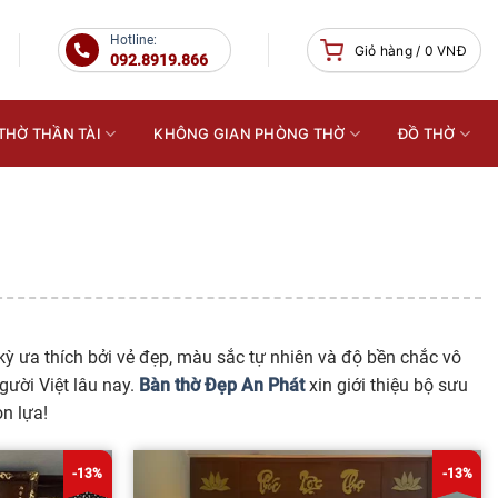
Hotline:
Giỏ hàng /
0
VNĐ
092.8919.866
THỜ THẦN TÀI
KHÔNG GIAN PHÒNG THỜ
ĐỒ THỜ
ỳ ưa thích bởi vẻ đẹp, màu sắc tự nhiên và độ bền chắc vô
gười Việt lâu nay.
Bàn thờ Đẹp An Phát
xin giới thiệu bộ sưu
n lựa!
-13%
-13%