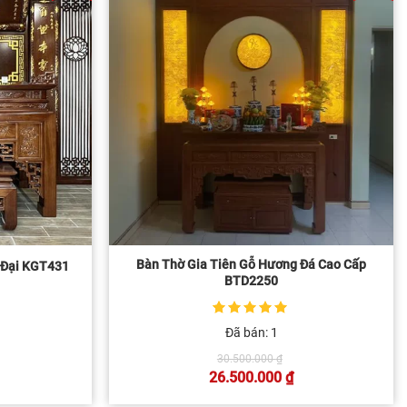
Bàn Thờ Gia Tiên Gỗ Hương Đá Cao Cấp
 Đại KGT431
BTD2250
5
1
trên 5 dựa
Đã bán: 1
trên
đánh giá
Giá
á
30.500.000
₫
gốc
c
26.500.000
₫
là:
Giá
30.500.000 ₫.
.500.000 ₫.
hiện