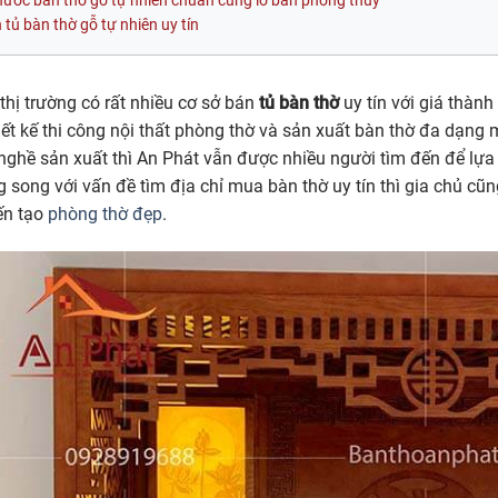
hước bàn thờ gỗ tự nhiên chuẩn cung lỗ ban phong thủy
 tủ bàn thờ gỗ tự nhiên uy tín
 thị trường có rất nhiều cơ sở bán
tủ bàn thờ
uy tín với giá thành
hiết kế thi công nội thất phòng thờ và sản xuất bàn thờ đa dạn
nghề sản xuất thì An Phát vẫn được nhiều người tìm đến để lự
g song với vấn đề tìm địa chỉ mua bàn thờ uy tín thì gia chủ cũn
ến tạo
phòng thờ đẹp
.