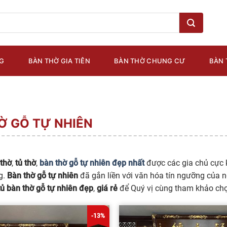
G
BÀN THỜ GIA TIÊN
BÀN THỜ CHUNG CƯ
BÀN 
Ờ GỖ TỰ NHIÊN
thờ
,
tủ thờ
,
bàn thờ gỗ tự nhiên đẹp nhất
được các gia chủ cực k
g.
Bàn thờ gỗ tự nhiên
đã gắn liền với văn hóa tín ngưỡng của n
ủ bàn thờ gỗ tự nhiên đẹp
,
giá rẻ
để Quý vị cùng tham khảo chọ
-13%