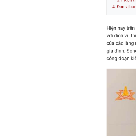
Kích t
Đơn vị bán
Hiện nay trên
với dịch vụ t
của các làng 
gia đình. Son
công đoạn ki