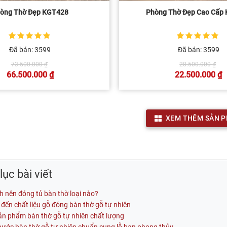
òng Thờ Đẹp KGT428
Phòng Thờ Đẹp Cao Cấp
5
1
trên 5 dựa
5
1
trên 5 dựa
Đã bán: 3599
Đã bán: 3599
trên
đánh giá
trên
đánh giá
Giá
Gi
73.500.000
₫
28.500.000
₫
gốc
gố
66.500.000
₫
22.500.000
₫
là:
là:
Giá
Giá
73.500.000 ₫.
28
hiện
hiện
tại
tại
là:
là:
66.500.000 ₫.
22.500.0
XEM THÊM SẢN 
ục bài viết
h nên đóng tủ bàn thờ loại nào?
đến chất liệu gỗ đóng bàn thờ gỗ tự nhiên
ản phẩm bàn thờ gỗ tự nhiên chất lượng