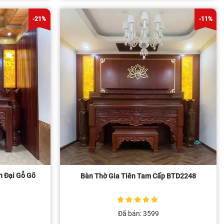
tại
là:
26.500.000 ₫.
00 ₫.
-21%
-11%
n Đại Gỗ Gõ
Bàn Thờ Gia Tiên Tam Cấp BTD2248
5
1
trên 5 dựa
Đã bán: 3599
trên
đánh giá