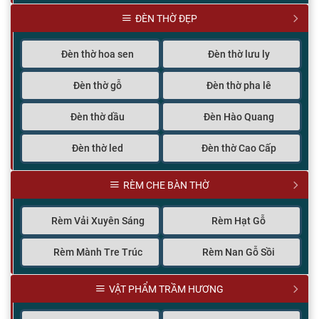
ĐÈN THỜ ĐẸP
Đèn thờ hoa sen
Đèn thờ lưu ly
Đèn thờ gỗ
Đèn thờ pha lê
Đèn thờ dầu
Đèn Hào Quang
Đèn thờ led
Đèn thờ Cao Cấp
RÈM CHE BÀN THỜ
Rèm Vải Xuyên Sáng
Rèm Hạt Gỗ
Rèm Mành Tre Trúc
Rèm Nan Gỗ Sồi
VẬT PHẨM TRẦM HƯƠNG