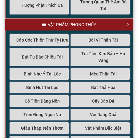
Tượng Quan Thế Âm Bồ
Tượng Phật Thích Ca
Tát
VẬT PHẨM PHONG THỦY
Cặp Cóc Thiền Thừ Tỳ Hưu
Bài Vị Thần Tài
Túi Tiền Kim Bảo – Hũ
Bát Tụ Bảo Chiêu Tài
Vàng
Bình Như Ý Tài Lộc
Mèo Thần Tài
Bình Hút Tài Lộc
Bát Thả Hoa
Cô Tiên Dâng Nến
Cây Đào Đá
Tiên Đồng Ngọc Nữ
Voi Dâng Quả
Giàu Thắp, Nến Thơm
Vật Phẩm Đặc Biệt