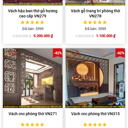
Vách hậu ban thờ gỗ hương
Vách gỗ trang trí phòng thờ
cao cấp VN279
VN278
5
1
trên 5 dựa
5
1
trên 5 dựa
Đã bán: 3599
Đã bán: 3599
trên
đánh giá
trên
đánh giá
5.200.000
₫
1.100.000
₫
6.800.000
₫
1.900.000
₫
Giá
Giá
Giá
Giá
gốc
hiện
gốc
hiện
là:
tại
là:
tại
6.800.000 ₫.
là:
1.900.000 ₫.
là:
5.200.000 ₫.
1.100.000 ₫.
-42%
-42%
Vách cnc phòng thờ VN271
Vách cnc phòng thờ VN315