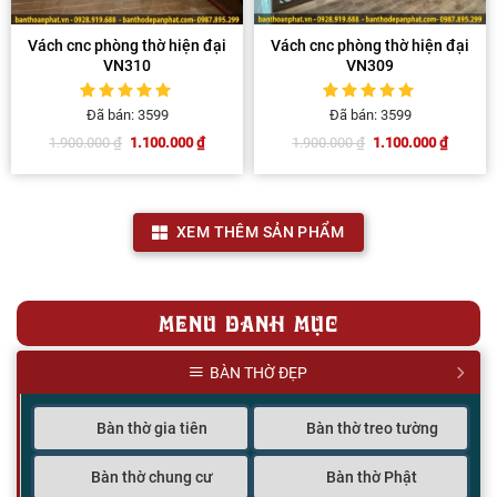
Vách cnc phòng thờ hiện đại
Vách cnc phòng thờ hiện đại
VN310
VN309
5
1
trên 5 dựa
5
1
trên 5 dựa
Đã bán: 3599
Đã bán: 3599
trên
đánh giá
trên
đánh giá
1.100.000
₫
1.100.000
₫
1.900.000
₫
1.900.000
₫
Giá
Giá
Giá
Giá
gốc
hiện
gốc
hiện
là:
tại
là:
tại
1.900.000 ₫.
là:
1.900.000 ₫.
là:
1.100.000 ₫.
1.100.000 ₫.
XEM THÊM SẢN PHẨM
MENU DANH MỤC
BÀN THỜ ĐẸP
Bàn thờ gia tiên
Bàn thờ treo tường
Bàn thờ chung cư
Bàn thờ Phật