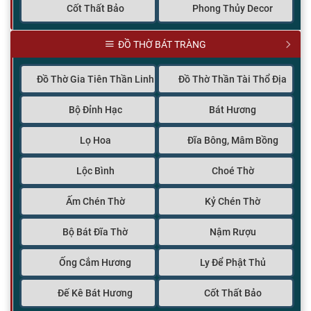
Cốt Thất Bảo
Phong Thủy Decor
ĐỒ THỜ BÁT TRÀNG
Đồ Thờ Gia Tiên Thần Linh
Đồ Thờ Thần Tài Thổ Địa
Bộ Đỉnh Hạc
Bát Hương
Lọ Hoa
Đĩa Bông, Mâm Bồng
Lộc Bình
Choé Thờ
Ấm Chén Thờ
Kỷ Chén Thờ
Bộ Bát Đĩa Thờ
Nậm Rượu
Ống Cắm Hương
Ly Để Phật Thủ
Đế Kê Bát Hương
Cốt Thất Bảo