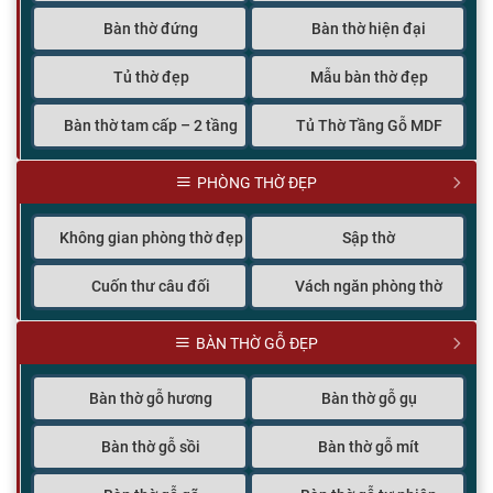
Bàn thờ đứng
Bàn thờ hiện đại
Tủ thờ đẹp
Mẫu bàn thờ đẹp
Bàn thờ tam cấp – 2 tầng
Tủ Thờ Tầng Gỗ MDF
PHÒNG THỜ ĐẸP
Không gian phòng thờ đẹp
Sập thờ
Cuốn thư câu đối
Vách ngăn phòng thờ
BÀN THỜ GỖ ĐẸP
Bàn thờ gỗ hương
Bàn thờ gỗ gụ
Bàn thờ gỗ sồi
Bàn thờ gỗ mít