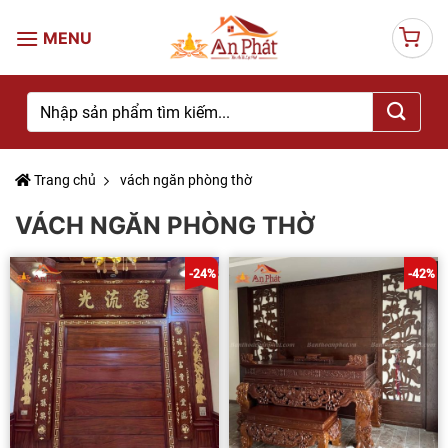
Skip
to
content
Tìm
kiếm:
Trang chủ
vách ngăn phòng thờ
VÁCH NGĂN PHÒNG THỜ
-24%
-42%