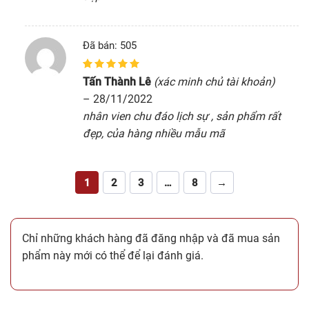
Đã bán: 505
5
1
trên 5 dựa
Tấn Thành Lê
(xác minh chủ tài khoản)
trên
đánh giá
–
28/11/2022
nhân vien chu đáo lịch sự , sản phẩm rất
đẹp, của hàng nhiều mẫu mã
1
2
3
…
8
→
Chỉ những khách hàng đã đăng nhập và đã mua sản
phẩm này mới có thể để lại đánh giá.