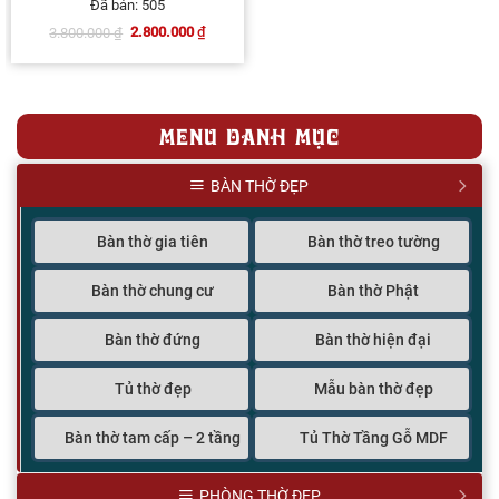
5
1
trên 5 dựa
Đã bán: 505
trên
đánh giá
2.800.000
₫
3.800.000
₫
Giá
Giá
gốc
hiện
là:
tại
3.800.000 ₫.
là:
2.800.000 ₫.
MENU DANH MỤC
BÀN THỜ ĐẸP
Bàn thờ gia tiên
Bàn thờ treo tường
Bàn thờ chung cư
Bàn thờ Phật
Bàn thờ đứng
Bàn thờ hiện đại
Tủ thờ đẹp
Mẫu bàn thờ đẹp
Bàn thờ tam cấp – 2 tầng
Tủ Thờ Tầng Gỗ MDF
PHÒNG THỜ ĐẸP