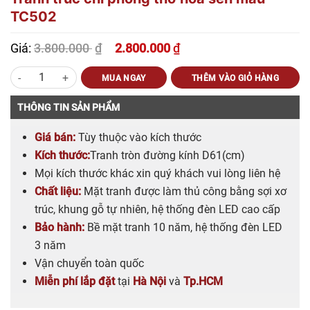
TC502
3.800.000
₫
Giá:
2.800.000
₫
Giá
Giá
gốc
hiện
Tranh trúc chỉ phòng thờ hoa sen mẫu TC502 số lượng
là:
tại
MUA NGAY
THÊM VÀO GIỎ HÀNG
3.800.000 ₫.
là:
2.800.000 ₫.
THÔNG TIN SẢN PHẨM
Giá bán:
Tùy thuộc vào kích thước
Kích thước:
Tranh tròn đường kính D61(cm)
Mọi kích thước khác xin quý khách vui lòng liên hệ
Chất liệu:
Mặt tranh được làm thủ công bằng sợi xơ
trúc, khung gỗ tự nhiên, hệ thống đèn LED cao cấp
Bảo hành:
Bề mặt tranh 10 năm, hệ thống đèn LED
3 năm
Vận chuyển toàn quốc
Miễn phí lắp đặt
tại
Hà Nội
và
Tp.HCM