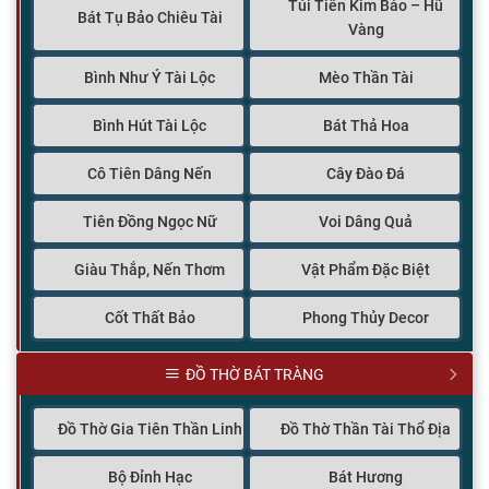
Túi Tiền Kim Bảo – Hũ
Bát Tụ Bảo Chiêu Tài
Vàng
Bình Như Ý Tài Lộc
Mèo Thần Tài
Bình Hút Tài Lộc
Bát Thả Hoa
Cô Tiên Dâng Nến
Cây Đào Đá
Tiên Đồng Ngọc Nữ
Voi Dâng Quả
Giàu Thắp, Nến Thơm
Vật Phẩm Đặc Biệt
Cốt Thất Bảo
Phong Thủy Decor
ĐỒ THỜ BÁT TRÀNG
Đồ Thờ Gia Tiên Thần Linh
Đồ Thờ Thần Tài Thổ Địa
Bộ Đỉnh Hạc
Bát Hương