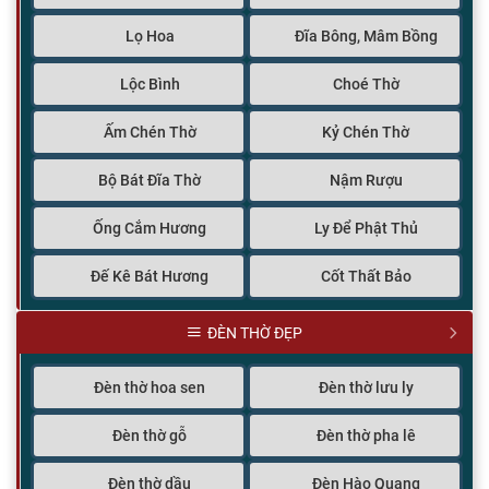
Lọ Hoa
Đĩa Bông, Mâm Bồng
Lộc Bình
Choé Thờ
Ấm Chén Thờ
Kỷ Chén Thờ
Bộ Bát Đĩa Thờ
Nậm Rượu
Ống Cắm Hương
Ly Để Phật Thủ
Đế Kê Bát Hương
Cốt Thất Bảo
ĐÈN THỜ ĐẸP
Đèn thờ hoa sen
Đèn thờ lưu ly
Đèn thờ gỗ
Đèn thờ pha lê
Đèn thờ dầu
Đèn Hào Quang