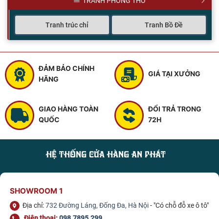
TRANH PHÒNG THỜ
Tranh trúc chỉ
Tranh Bồ Đề
ĐẢM BẢO CHÍNH
GIÁ TẠI XƯỞNG
HÃNG
GIAO HÀNG TOÀN
ĐỔI TRẢ TRONG
QUỐC
72H
HỆ THỐNG CỬA HÀNG AN PHÁT
SHOWROOM 1
Địa chỉ:
732 Đường Láng, Đống Đa, Hà Nội
- "Có chỗ đỗ xe ô tô"
Điện thoại:
098.7895.299