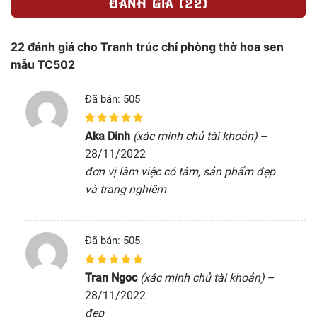
ĐÁNH GIÁ (22)
22 đánh giá cho
Tranh trúc chỉ phòng thờ hoa sen
mẫu TC502
Đã bán: 505
5
1
trên 5 dựa
Aka Dinh
(xác minh chủ tài khoản)
–
trên
đánh giá
28/11/2022
đơn vị làm việc có tâm, sản phẩm đẹp
và trang nghiêm
Đã bán: 505
5
1
trên 5 dựa
Tran Ngoc
(xác minh chủ tài khoản)
–
trên
đánh giá
28/11/2022
đẹp