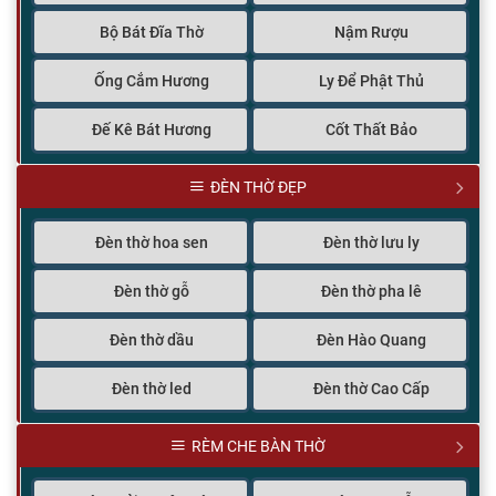
Bộ Bát Đĩa Thờ
Nậm Rượu
Ống Cắm Hương
Ly Để Phật Thủ
Đế Kê Bát Hương
Cốt Thất Bảo
ĐÈN THỜ ĐẸP
Đèn thờ hoa sen
Đèn thờ lưu ly
Đèn thờ gỗ
Đèn thờ pha lê
Đèn thờ dầu
Đèn Hào Quang
Đèn thờ led
Đèn thờ Cao Cấp
RÈM CHE BÀN THỜ