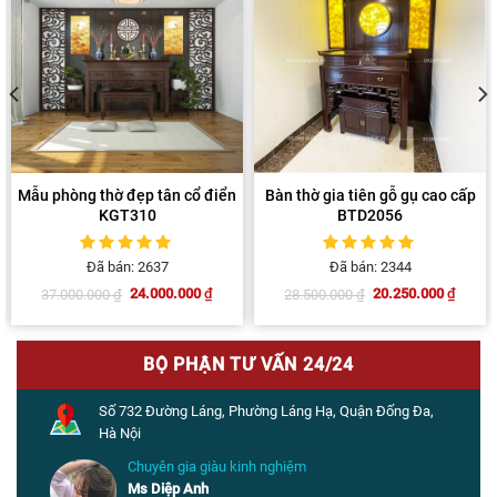
Mẫu phòng thờ đẹp tân cổ điển
Bàn thờ gia tiên gỗ gụ cao cấp
KGT310
BTD2056
5
1
trên 5 dựa
5
1
trên 5 dựa
Đã bán: 2637
Đã bán: 2344
trên
đánh giá
trên
đánh giá
24.000.000
₫
20.250.000
₫
37.000.000
₫
28.500.000
₫
Giá
Giá
Giá
Giá
gốc
hiện
gốc
hiện
là:
tại
là:
tại
37.000.000 ₫.
là:
28.500.000 ₫.
là:
24.000.000 ₫.
20.250.000 ₫.
BỘ PHẬN TƯ VẤN 24/24
Số 732 Đường Láng, Phường Láng Hạ, Quận Đống Đa,
Hà Nội
Chuyên gia giàu kinh nghiệm
Ms Diệp Anh