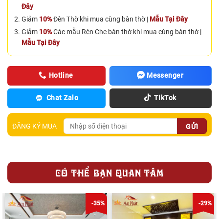
Đây
Giảm
10%
Đèn Thờ khi mua cùng bàn thờ |
Mẫu Tại Đây
Giảm
10%
Các mẫu Rèn Che bàn thờ khi mua cùng bàn thờ |
Mẫu Tại Đây
Hotline
Messenger
Chat Zalo
TikTok
ĐĂNG KÝ MUA
CÓ THỂ BẠN QUAN TÂM
-35%
-29%