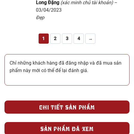
5
1
trên 5 dựa
Long Đặng
(xác minh chủ tài khoản)
–
trên
đánh giá
03/04/2023
Đẹp
1
2
3
4
→
Chỉ những khách hàng đã đăng nhập và đã mua sản
phẩm này mới có thể để lại đánh giá.
CHI TIẾT SẢN PHẨM
SẢN PHẨM ĐÃ XEM