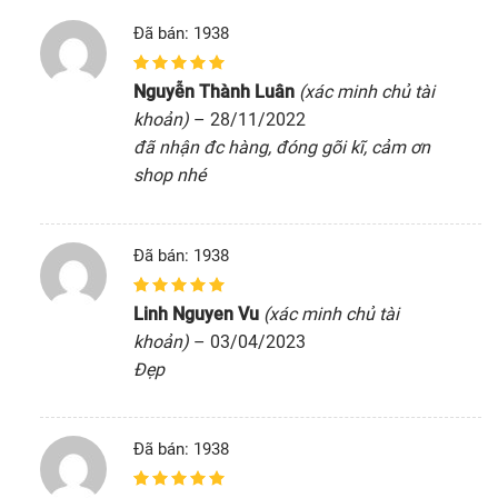
Đã bán: 1938
5
1
trên 5 dựa
Nguyễn Thành Luân
(xác minh chủ tài
trên
đánh giá
khoản)
–
28/11/2022
đã nhận đc hàng, đóng gõi kĩ, cảm ơn
shop nhé
Đã bán: 1938
5
1
trên 5 dựa
Linh Nguyen Vu
(xác minh chủ tài
trên
đánh giá
khoản)
–
03/04/2023
Đẹp
Đã bán: 1938