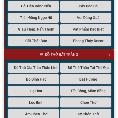
Cô Tiên Dâng Nến
Cây Đào Đá
Tiên Đồng Ngọc Nữ
Voi Dâng Quả
Giàu Thắp, Nến Thơm
Vật Phẩm Đặc Biệt
Cốt Thất Bảo
Phong Thủy Decor
ĐỒ THỜ BÁT TRÀNG
Đồ Thờ Gia Tiên Thần Linh
Đồ Thờ Thần Tài Thổ Địa
Bộ Đỉnh Hạc
Bát Hương
Lọ Hoa
Đĩa Bông, Mâm Bồng
Lộc Bình
Choé Thờ
Ấm Chén Thờ
Kỷ Chén Thờ