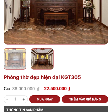
Phòng thờ đẹp hiện đại KGT305
38.000.000
₫
Giá:
22.500.000
₫
Giá
Giá
gốc
hiện
Phòng thờ đẹp hiện đại KGT305 số lượng
là:
tại
MUA NGAY
THÊM VÀO GIỎ HÀNG
38.000.000 ₫.
là:
22.500.000 ₫.
THÔNG TIN SẢN PHẨM