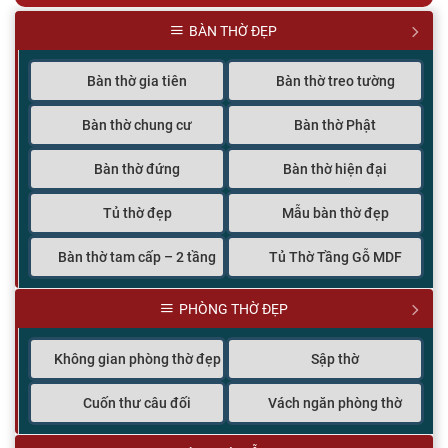
BÀN THỜ ĐẸP
Bàn thờ gia tiên
Bàn thờ treo tường
Bàn thờ chung cư
Bàn thờ Phật
Bàn thờ đứng
Bàn thờ hiện đại
Tủ thờ đẹp
Mẫu bàn thờ đẹp
Bàn thờ tam cấp – 2 tầng
Tủ Thờ Tầng Gỗ MDF
PHÒNG THỜ ĐẸP
Không gian phòng thờ đẹp
Sập thờ
Cuốn thư câu đối
Vách ngăn phòng thờ