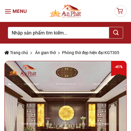
Skip
to
content
Tìm
kiếm:
Trang chủ
Án gian thờ
Phòng thờ đẹp hiện đại KGT305
-41%