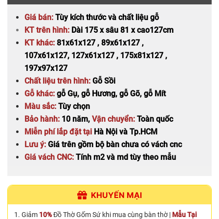
Giá bán:
Tùy kích thước và chất liệu gỗ
KT trên hình:
Dài 175 x sâu 81 x cao127cm
KT khác:
81x61x127 , 89x61x127 ,
107x61x127, 127x61x127 , 175x81x127 ,
197x97x127
Chất liệu trên hình:
Gỗ Sồi
Gỗ khác:
gỗ Gụ, gỗ Hương, gỗ Gõ, gỗ Mít
Màu sắc:
Tùy chọn
Bảo hành:
10 năm,
Vận chuyển:
Toàn quốc
Miễn phí lắp đặt
tại
Hà Nội và Tp.HCM
Lưu ý:
Giá trên gồm bộ bàn chưa có vách cnc
Giá vách CNC:
Tính m2 và md tùy theo mẫu
KHUYẾN MẠI
Giảm
10%
Đồ Thờ Gốm Sứ khi mua cùng bàn thờ |
Mẫu Tại