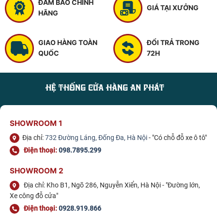
ĐẢM BẢO CHÍNH
GIÁ TẠI XƯỞNG
HÃNG
GIAO HÀNG TOÀN
ĐỔI TRẢ TRONG
QUỐC
72H
HỆ THỐNG CỬA HÀNG AN PHÁT
SHOWROOM 1
Địa chỉ:
732 Đường Láng, Đống Đa, Hà Nội
- "Có chỗ đỗ xe ô tô"
Điện thoại:
098.7895.299
SHOWROOM 2
Địa chỉ: Kho B1, Ngõ 286, Nguyễn Xiển, Hà Nội - "Đường lớn,
Xe công đỗ cửa"
Điện thoại:
0928.919.866