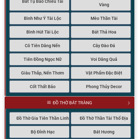
Bát Tụ Bảo Chiêu Tài
Vàng
Bình Như Ý Tài Lộc
Mèo Thần Tài
Bình Hút Tài Lộc
Bát Thả Hoa
Cô Tiên Dâng Nến
Cây Đào Đá
Tiên Đồng Ngọc Nữ
Voi Dâng Quả
Giàu Thắp, Nến Thơm
Vật Phẩm Đặc Biệt
Cốt Thất Bảo
Phong Thủy Decor
ĐỒ THỜ BÁT TRÀNG
Đồ Thờ Gia Tiên Thần Linh
Đồ Thờ Thần Tài Thổ Địa
Bộ Đỉnh Hạc
Bát Hương