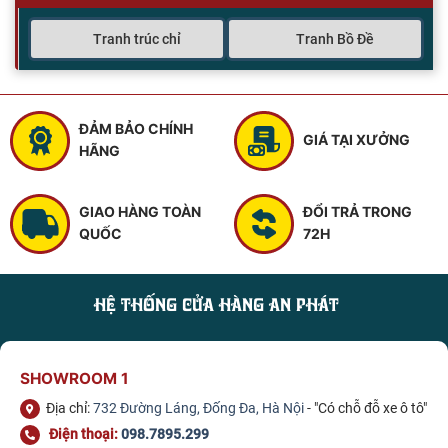
Tranh trúc chỉ
Tranh Bồ Đề
ĐẢM BẢO CHÍNH
GIÁ TẠI XƯỞNG
HÃNG
GIAO HÀNG TOÀN
ĐỔI TRẢ TRONG
QUỐC
72H
HỆ THỐNG CỬA HÀNG AN PHÁT
SHOWROOM 1
Địa chỉ:
732 Đường Láng, Đống Đa, Hà Nội
- "Có chỗ đỗ xe ô tô"
Điện thoại:
098.7895.299