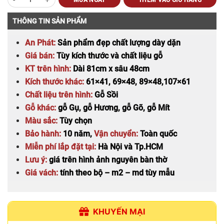
là:
tại
MUA NGAY
THÊM VÀO GIỎ HÀNG
2.600.000 ₫.
là:
1.450.000 ₫.
THÔNG TIN SẢN PHẨM
An Phát:
Sản phẩm đẹp chất lượng dày dặn
Giá bán:
Tùy kích thước và chất liệu gỗ
KT trên hình:
Dài 81cm x sâu 48cm
Kích thước khác:
61×41,
69×48, 89×48,107×61
Chất liệu trên hình:
Gỗ Sồi
Gỗ khác:
gỗ Gụ, gỗ Hương, gỗ Gõ, gỗ Mít
Màu sắc:
Tùy chọn
Bảo hành:
10 năm,
Vận chuyển:
Toàn quốc
Miễn phí lắp đặt
tại:
Hà Nội và Tp.HCM
Lưu ý:
giá trên hình ảnh nguyên bàn thờ
Giá vách:
tính theo bộ – m2 – md tùy mẫu
KHUYẾN MẠI