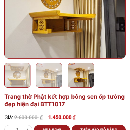
Trang thờ Phật kết hợp bông sen ốp tường
đẹp hiện đại BTT1017
2.600.000
₫
Giá:
1.450.000
₫
Giá
Giá
gốc
hiện
Trang thờ Phật kết hợp bông sen ốp tường đẹp hiện đại BTT1017 số