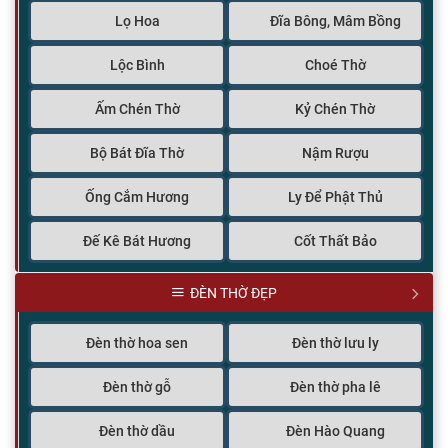
Lọ Hoa
Đĩa Bông, Mâm Bồng
Lộc Bình
Choé Thờ
Ấm Chén Thờ
Kỷ Chén Thờ
Bộ Bát Đĩa Thờ
Nậm Rượu
Ống Cắm Hương
Ly Để Phật Thủ
Đế Kê Bát Hương
Cốt Thất Bảo
ĐÈN THỜ ĐẸP
Đèn thờ hoa sen
Đèn thờ lưu ly
Đèn thờ gỗ
Đèn thờ pha lê
Đèn thờ dầu
Đèn Hào Quang