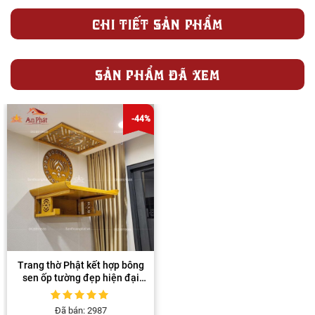
CHI TIẾT SẢN PHẨM
SẢN PHẨM ĐÃ XEM
-44%
Trang thờ Phật kết hợp bông
sen ốp tường đẹp hiện đại
BTT1017
5
1
trên 5 dựa
Đã bán: 2987