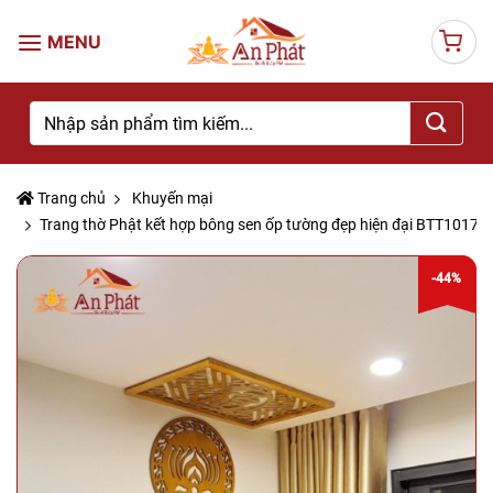
Skip
to
content
Tìm
kiếm:
Trang chủ
Khuyến mại
Trang thờ Phật kết hợp bông sen ốp tường đẹp hiện đại BTT1017
-44%