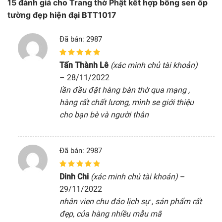
15 đánh giá cho
Trang thờ Phật kết hợp bông sen ốp
tường đẹp hiện đại BTT1017
Đã bán: 2987
5
1
trên 5 dựa
Tấn Thành Lê
(xác minh chủ tài khoản)
trên
đánh giá
–
28/11/2022
lần đầu đặt hàng bàn thờ qua mạng ,
hàng rất chất lương, mình se giới thiệu
cho bạn bè và người thân
Đã bán: 2987
5
1
trên 5 dựa
Dinh Chi
(xác minh chủ tài khoản)
–
trên
đánh giá
29/11/2022
nhân vien chu đáo lịch sự , sản phẩm rất
đẹp, của hàng nhiều mẫu mã