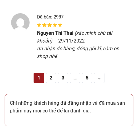
Đã bán: 2987
5
1
trên 5 dựa
Nguyen Thi Thai
(xác minh chủ tài
trên
đánh giá
khoản)
–
29/11/2022
đã nhận đc hàng, đóng gõi kĩ, cảm ơn
shop nhé
1
2
3
…
5
→
Chỉ những khách hàng đã đăng nhập và đã mua sản
phẩm này mới có thể để lại đánh giá.