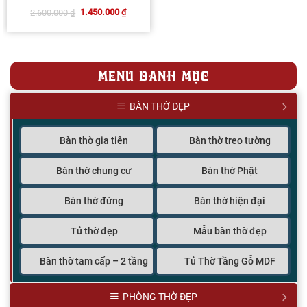
trên
đánh giá
1.450.000
₫
2.600.000
₫
Giá
Giá
gốc
hiện
là:
tại
2.600.000 ₫.
là:
1.450.000 ₫.
MENU DANH MỤC
BÀN THỜ ĐẸP
Bàn thờ gia tiên
Bàn thờ treo tường
Bàn thờ chung cư
Bàn thờ Phật
Bàn thờ đứng
Bàn thờ hiện đại
Tủ thờ đẹp
Mẫu bàn thờ đẹp
Bàn thờ tam cấp – 2 tầng
Tủ Thờ Tầng Gỗ MDF
PHÒNG THỜ ĐẸP