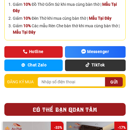
Giảm
10%
Đồ Thờ Gốm Sứ khi mua cùng bàn thờ |
Mẫu Tại
Đây
Giảm
10%
Đèn Thờ khi mua cùng bàn thờ |
Mẫu Tại Đây
Giảm
10%
Các mẫu Rèn Che bàn thờ khi mua cùng bàn thờ |
Mẫu Tại Đây
Hotline
Messenger
Chat Zalo
TikTok
ĐĂNG KÝ MUA
CÓ THỂ BẠN QUAN TÂM
-33%
-17%