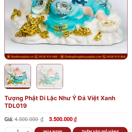
Tượng Phật Di Lặc Như Ý Đá Việt Xanh
TDL019
4.500.000
₫
Giá:
3.500.000
₫
Giá
Giá
gốc
hiện
Tượng Phật Di Lặc Như Ý Đá Việt Xanh TDL019 số lượng