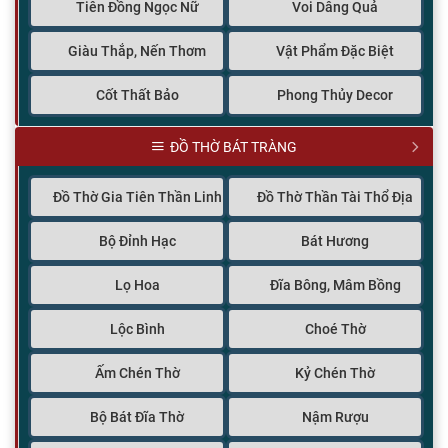
Tiên Đồng Ngọc Nữ
Voi Dâng Quả
Giàu Thắp, Nến Thơm
Vật Phẩm Đặc Biệt
Cốt Thất Bảo
Phong Thủy Decor
ĐỒ THỜ BÁT TRÀNG
Đồ Thờ Gia Tiên Thần Linh
Đồ Thờ Thần Tài Thổ Địa
Bộ Đỉnh Hạc
Bát Hương
Lọ Hoa
Đĩa Bông, Mâm Bồng
Lộc Bình
Choé Thờ
Ấm Chén Thờ
Kỷ Chén Thờ
Bộ Bát Đĩa Thờ
Nậm Rượu