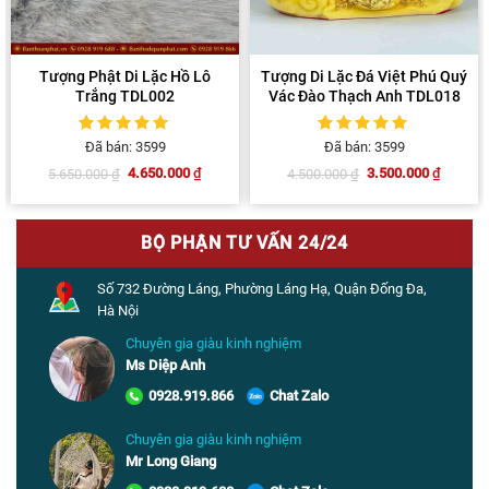
Tượng Phật Di Lặc Hồ Lô
Tượng Di Lặc Đá Việt Phú Quý
Trắng TDL002
Vác Đào Thạch Anh TDL018
5
1
trên 5 dựa
5
1
trên 5 dựa
Đã bán: 3599
Đã bán: 3599
trên
đánh giá
trên
đánh giá
4.650.000
₫
3.500.000
₫
5.650.000
₫
4.500.000
₫
Giá
Giá
Giá
Giá
gốc
hiện
gốc
hiện
là:
tại
là:
tại
5.650.000 ₫.
là:
4.500.000 ₫.
là:
4.650.000 ₫.
3.500.000 ₫.
BỘ PHẬN TƯ VẤN 24/24
Số 732 Đường Láng, Phường Láng Hạ, Quận Đống Đa,
Hà Nội
Chuyên gia giàu kinh nghiệm
Ms Diệp Anh
0928.919.866
Chat Zalo
Chuyên gia giàu kinh nghiệm
Mr Long Giang