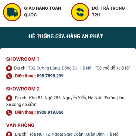
GIAO HÀNG TOÀN
ĐỔI TRẢ TRONG
QUỐC
72H
HỆ THỐNG CỬA HÀNG AN PHÁT
SHOWROOM 1
Địa chỉ:
732 Đường Láng, Đống Đa, Hà Nội
- "Có chỗ đỗ xe ô tô"
Điện thoại:
098.7895.299
SHOWROOM 2
Địa chỉ: Kho B1, Ngõ 286, Nguyễn Xiển, Hà Nội - "Đường lớn,
Xe công đỗ cửa"
Điện thoại:
0928.919.866
VĂN PHÒNG
Địa chỉ:
Tòa N01T2, Ngoại Giao Đoàn, Xuân Đỉnh, Hà Nội