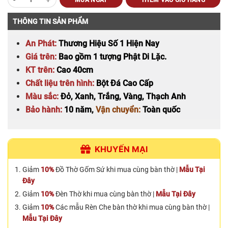
là:
tại
MUA NGAY
THÊM VÀO GIỎ HÀNG
4.500.000 ₫.
là:
3.500.000 ₫.
THÔNG TIN SẢN PHẨM
An Phát:
Thương Hiệu Số 1 Hiện Nay
Giá trên:
Bao gồm 1 tượng Phật Di Lặc.
KT trên:
Cao 40cm
Chất liệu trên hình:
Bột Đá Cao Cấp
Màu sắc:
Đỏ, Xanh, Trắng, Vàng, Thạch Anh
Bảo hành:
10 năm,
Vận chuyển:
Toàn quốc
KHUYẾN MẠI
Giảm
10%
Đồ Thờ Gốm Sứ khi mua cùng bàn thờ |
Mẫu Tại
Đây
Giảm
10%
Đèn Thờ khi mua cùng bàn thờ |
Mẫu Tại Đây
Giảm
10%
Các mẫu Rèn Che bàn thờ khi mua cùng bàn thờ |
Mẫu Tại Đây