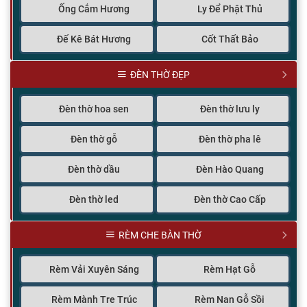
Ống Cắm Hương
Ly Để Phật Thủ
Đế Kê Bát Hương
Cốt Thất Bảo
ĐÈN THỜ ĐẸP
Đèn thờ hoa sen
Đèn thờ lưu ly
Đèn thờ gỗ
Đèn thờ pha lê
Đèn thờ dầu
Đèn Hào Quang
Đèn thờ led
Đèn thờ Cao Cấp
RÈM CHE BÀN THỜ
Rèm Vải Xuyên Sáng
Rèm Hạt Gỗ
Rèm Mành Tre Trúc
Rèm Nan Gỗ Sồi