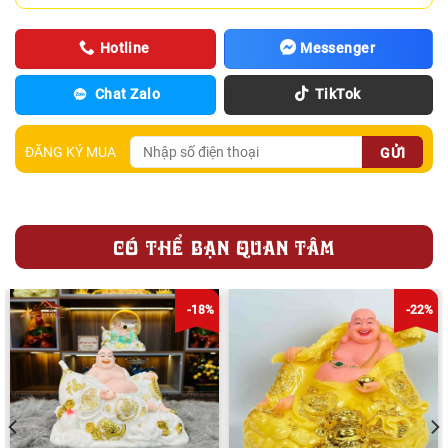
Hotline
Messenger
Chat Zalo
TikTok
ĐĂNG KÝ MUA
CÓ THỂ BẠN QUAN TÂM
-18%
-22%