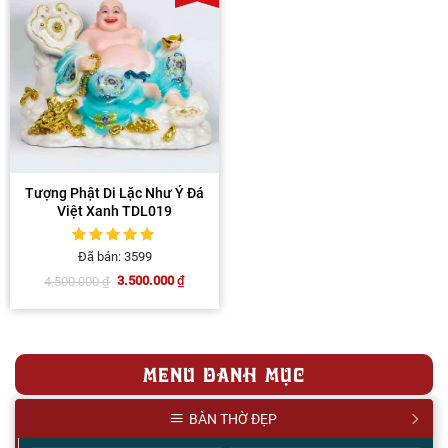
Tượng Phật Di Lặc Như Ý Đá
Việt Xanh TDL019
5
1
trên 5 dựa
Đã bán: 3599
trên
đánh giá
3.500.000
₫
4.500.000
₫
Giá
Giá
gốc
hiện
là:
tại
4.500.000 ₫.
là:
3.500.000 ₫.
MENU DANH MỤC
BÀN THỜ ĐẸP