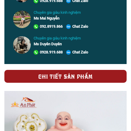
0928.919.688
Chat Zalo
Chuyên gia giàu kinh nghiệm
Ms Mai Nguyễn
092.8919.866
Chat Zalo
Chuyên gia giàu kinh nghiệm
Ms Duyên Duyên
0928.919.688
Chat Zalo
CHI TIẾT SẢN PHẨM