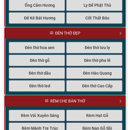
Ống Cắm Hương
Ly Để Phật Thủ
Đế Kê Bát Hương
Cốt Thất Bảo
ĐÈN THỜ ĐẸP
Đèn thờ hoa sen
Đèn thờ lưu ly
Đèn thờ gỗ
Đèn thờ pha lê
Đèn thờ dầu
Đèn Hào Quang
Đèn thờ led
Đèn thờ Cao Cấp
RÈM CHE BÀN THỜ
Rèm Vải Xuyên Sáng
Rèm Hạt Gỗ
Rèm Mành Tre Trúc
Rèm Nan Gỗ Sồi