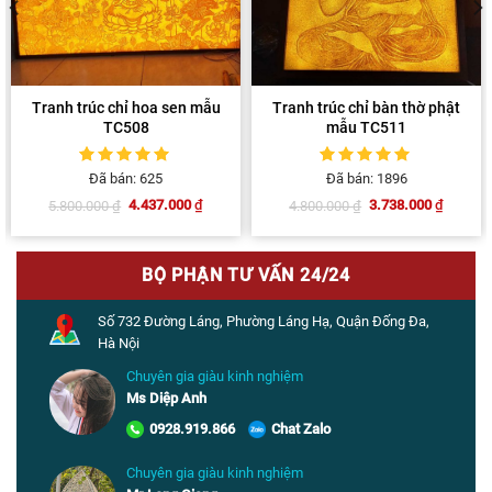
Tranh trúc chỉ hoa sen mẫu
Tranh trúc chỉ bàn thờ phật
TC508
mẫu TC511
5
1
trên 5 dựa
5
1
trên 5 dựa
Đã bán: 625
Đã bán: 1896
trên
đánh giá
trên
đánh giá
4.437.000
₫
3.738.000
₫
5.800.000
₫
4.800.000
₫
Giá
Giá
Giá
Giá
gốc
hiện
gốc
hiện
là:
tại
là:
tại
5.800.000 ₫.
là:
4.800.000 ₫.
là:
4.437.000 ₫.
3.738.000 ₫.
BỘ PHẬN TƯ VẤN 24/24
Số 732 Đường Láng, Phường Láng Hạ, Quận Đống Đa,
Hà Nội
Chuyên gia giàu kinh nghiệm
Ms Diệp Anh
0928.919.866
Chat Zalo
Chuyên gia giàu kinh nghiệm