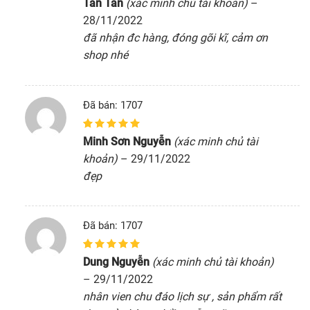
Tan Tan
(xác minh chủ tài khoản)
–
trên
đánh giá
28/11/2022
đã nhận đc hàng, đóng gõi kĩ, cảm ơn
shop nhé
Đã bán: 1707
5
1
trên 5 dựa
Minh Sơn Nguyễn
(xác minh chủ tài
trên
đánh giá
khoản)
–
29/11/2022
đẹp
Đã bán: 1707
5
1
trên 5 dựa
Dung Nguyễn
(xác minh chủ tài khoản)
trên
đánh giá
–
29/11/2022
nhân vien chu đáo lịch sự , sản phẩm rất