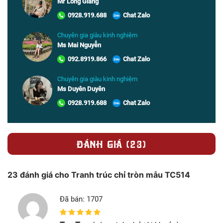
Mr Long Giang
0928.919.688
Chat Zalo
Chuyên gia giàu kinh nghiệm
Ms Mai Nguyễn
092.8919.866
Chat Zalo
Chuyên gia giàu kinh nghiệm
Ms Duyên Duyên
0928.919.688
Chat Zalo
ĐÁNH GIÁ (23)
23 đánh giá cho
Tranh trúc chỉ tròn mẫu TC514
Đã bán: 1707
5
1
trên 5 dựa