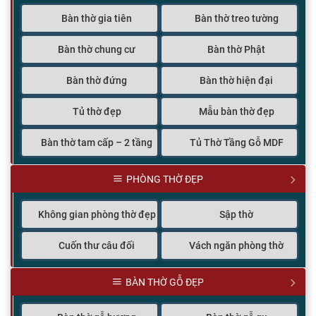
Bàn thờ gia tiên
Bàn thờ treo tường
Bàn thờ chung cư
Bàn thờ Phật
Bàn thờ đứng
Bàn thờ hiện đại
Tủ thờ đẹp
Mẫu bàn thờ đẹp
Bàn thờ tam cấp – 2 tầng
Tủ Thờ Tầng Gỗ MDF
PHÒNG THỜ ĐẸP
Không gian phòng thờ đẹp
Sập thờ
Cuốn thư câu đối
Vách ngăn phòng thờ
BÀN THỜ GỖ ĐẸP