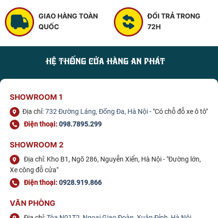
GIAO HÀNG TOÀN
ĐỔI TRẢ TRONG
QUỐC
72H
HỆ THỐNG CỬA HÀNG AN PHÁT
SHOWROOM 1
Địa chỉ:
732 Đường Láng, Đống Đa, Hà Nội
- "Có chỗ đỗ xe ô tô"
Điện thoại:
098.7895.299
SHOWROOM 2
Địa chỉ: Kho B1, Ngõ 286, Nguyễn Xiển, Hà Nội - "Đường lớn,
Xe công đỗ cửa"
Điện thoại:
0928.919.866
VĂN PHÒNG
Địa chỉ:
Tòa N01T2, Ngoại Giao Đoàn, Xuân Đỉnh, Hà Nội