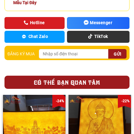
Mẫu Tại Đây
Hotline
Messenger
Chat Zalo
TikTok
ĐĂNG KÝ MUA
CÓ THỂ BẠN QUAN TÂM
-24%
-22%