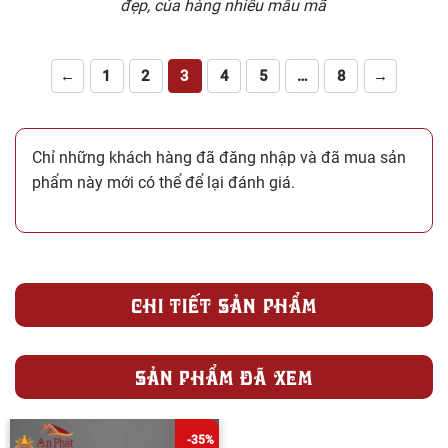
đẹp, của hàng nhiều mẫu mã
←
1
2
3
4
5
…
8
→
Chỉ những khách hàng đã đăng nhập và đã mua sản
phẩm này mới có thể để lại đánh giá.
CHI TIẾT SẢN PHẨM
SẢN PHẨM ĐÃ XEM
-35%