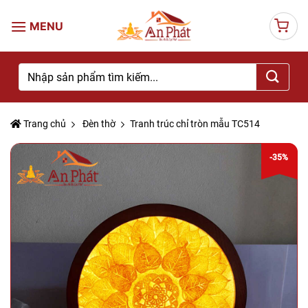
Skip
to
content
Tìm
kiếm:
Trang chủ
Đèn thờ
Tranh trúc chỉ tròn mẫu TC514
-35%