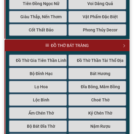
Tiên Đồng Ngọc Nữ
Voi Dâng Quả
Giàu Thắp, Nến Thơm
Vật Phẩm Đặc Biệt
Cốt Thất Bảo
Phong Thủy Decor
ĐỒ THỜ BÁT TRÀNG
Đồ Thờ Gia Tiên Thần Linh
Đồ Thờ Thần Tài Thổ Địa
Bộ Đỉnh Hạc
Bát Hương
Lọ Hoa
Đĩa Bông, Mâm Bồng
Lộc Bình
Choé Thờ
Ấm Chén Thờ
Kỷ Chén Thờ
Bộ Bát Đĩa Thờ
Nậm Rượu