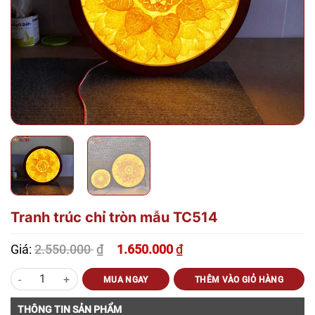
Tranh trúc chỉ tròn mẫu TC514
2.550.000
₫
Giá:
1.650.000
₫
Giá
Giá
gốc
hiện
Tranh trúc chỉ tròn mẫu TC514 số lượng
là:
tại
MUA NGAY
THÊM VÀO GIỎ HÀNG
2.550.000 ₫.
là:
1.650.000 ₫.
THÔNG TIN SẢN PHẨM