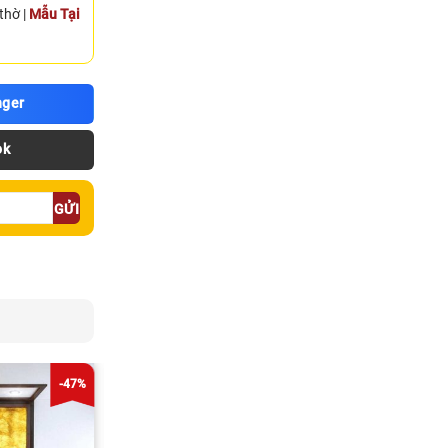
thờ |
Mẫu Tại
ger
ok
-47%
-36%