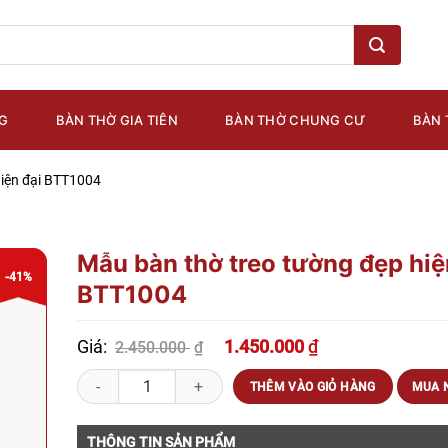
G
BÀN THỜ GIA TIÊN
BÀN THỜ CHUNG CƯ
BÀN 
hiện đại BTT1004
Mẫu bàn thờ treo tường đẹp hiệ
-41%
BTT1004
Giá
Giá
Giá:
1.450.000
₫
2.450.000
₫
gốc
hiện
là:
tại
Mẫu bàn thờ treo tường đẹp hiện đại BTT1004 số lượng
THÊM VÀO GIỎ HÀNG
MUA 
2.450.000 ₫.
là:
1.450.000 ₫.
THÔNG TIN SẢN PHẨM