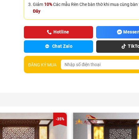
Giảm
10%
Các mẫu Rèn Che bàn thờ khi mua cùng bàn 
Đây
Hotline
Messen
Chat Zalo
TikT
ĐĂNG KÝ MUA
-35%