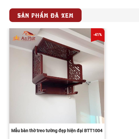
SẢN PHẨM ĐÃ XEM
-41%
Mẫu bàn thờ treo tường đẹp hiện đại BTT1004