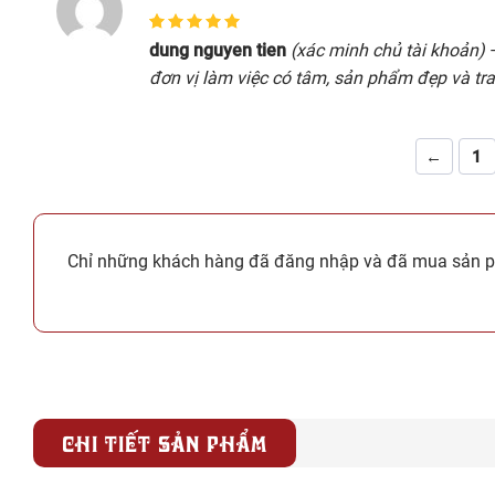
5
1
trên 5 dựa
dung nguyen tien
(xác minh chủ tài khoản)
trên
đánh giá
đơn vị làm việc có tâm, sản phẩm đẹp và t
←
1
Chỉ những khách hàng đã đăng nhập và đã mua sản ph
CHI TIẾT SẢN PHẨM