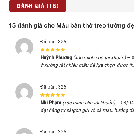
ĐÁNH GIÁ (15)
15 đánh giá cho
Mẫu bàn thờ treo tường đ
Đã bán: 326
5
1
trên 5 dựa
Huỳnh Phương
(xác minh chủ tài khoản)
–
trên
đánh giá
ở xưởng rất nhiều mẫu để lựa chọn, được th
Đã bán: 326
5
1
trên 5 dựa
Nhi Phạm
(xác minh chủ tài khoản)
–
03/04
trên
đánh giá
đặt hàng từ sàigon gửi vô cà mau, hướng dẫn
Đã bán: 326