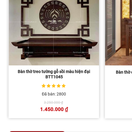
Bàn thờ treo tường gỗ sồi màu hiện đại
Bàn thờ 
BTT1045
5
1
trên 5 dựa
Đã bán: 2800
trên
đánh giá
Giá
3.250.000
₫
gốc
₫
1.450.000
là:
Giá
3.250.000 ₫.
hiện
tại
là:
1.450.000 ₫.