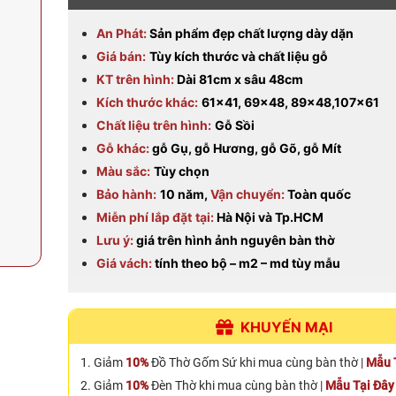
An Phát:
Sản phẩm đẹp chất lượng dày dặn
Giá bán:
Tùy kích thước và chất liệu gỗ
KT trên hình:
Dài 81cm x sâu 48cm
Kích thước khác:
61×41,
69×48, 89×48,107×61
Chất liệu trên hình:
Gỗ Sồi
Gỗ khác:
gỗ Gụ, gỗ Hương, gỗ Gõ, gỗ Mít
Màu sắc:
Tùy chọn
Bảo hành:
10 năm,
Vận chuyển:
Toàn quốc
Miễn phí lắp đặt
tại:
Hà Nội và Tp.HCM
Lưu ý:
giá trên hình ảnh nguyên bàn thờ
Giá vách:
tính theo bộ – m2 – md tùy mẫu
KHUYẾN MẠI
Giảm
10%
Đồ Thờ Gốm Sứ khi mua cùng bàn thờ |
Mẫu 
Giảm
10%
Đèn Thờ khi mua cùng bàn thờ |
Mẫu Tại Đây