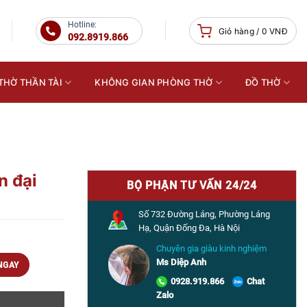
Hotline:
Giỏ hàng /
0
VNĐ
092.8919.866
THỜ THẦN TÀI
KHÔNG GIAN PHÒNG THỜ
ĐỒ THỜ
n đại
BỘ PHẬN TƯ VẤN 24/24
Số 732 Đường Láng, Phường Láng
Hạ, Quận Đống Đa, Hà Nội
Chuyên gia giàu kinh nghiệm
Ms Diệp Anh
NGAY
0928.919.866
Chat
Zalo